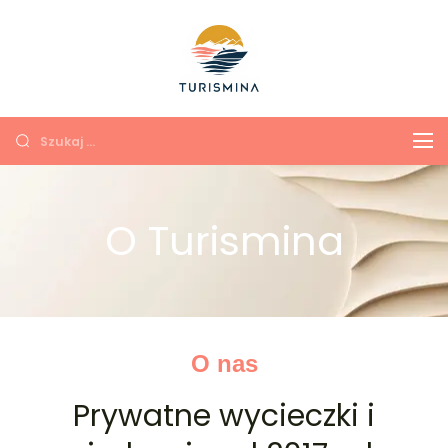
Turismina
Экскурсии в Анталии и
Кемере с душой и
комфортом
O Turismina
O nas
Prywatne wycieczki i