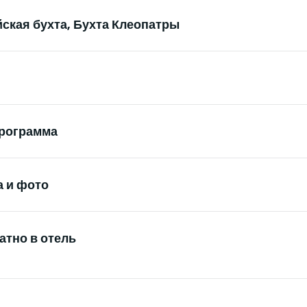
йская бухта, Бухта Клеопатры
программа
а и фото
атно в отель