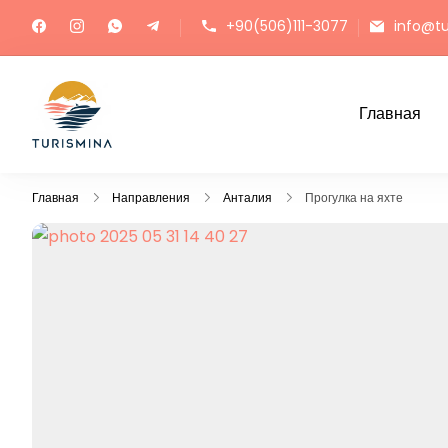
+90(506)111-3077
info@t
Главная
Turismina
Экскурсии в Анталии и Кемере с душой и комфо
Главная
Направления
Анталия
Прогулка на яхте