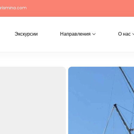
urismina.com
Экскурсии
Направления
О нас
ртом