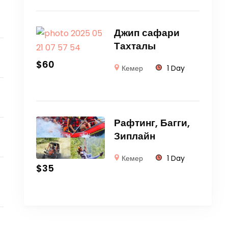
Джип сафари
Тахталы
$
60
Кемер
1 Day
Рафтинг, Багги,
Зиплайн
Кемер
1 Day
$
35