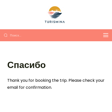
Turismina
Экскурсии в Анталии и
Кемере с душой и
комфортом
Спасибо
Thank you for booking the trip. Please check your
email for confirmation.